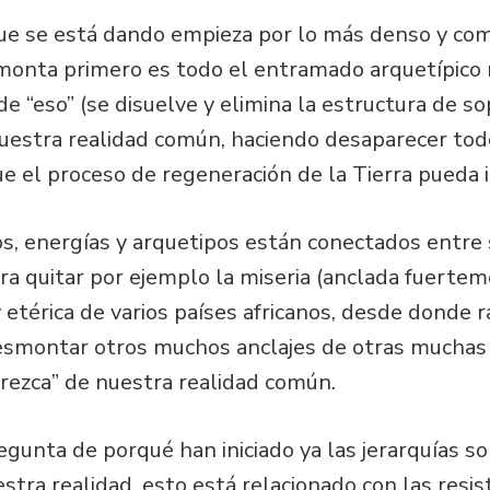
 que se está dando empieza por lo más denso y com
esmonta primero es todo el entramado arquetípico
e “eso” (se disuelve y elimina la estructura de so
 nuestra realidad común, haciendo desaparecer tod
e el proceso de regeneración de la Tierra pueda i
, energías y arquetipos están conectados entre s
a quitar por ejemplo la miseria (anclada fuertem
etérica de varios países africanos, desde donde ra
esmontar otros muchos anclajes de otras muchas
rezca” de nuestra realidad común.
regunta de porqué han iniciado ya las jerarquías s
estra realidad, esto está relacionado con las resi