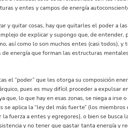
cturas y entes y campos de energía autoconsciente
ar y quitar cosas, hay que quitarles el poder a las
complejo de explicar y supongo que, de entender, 
o, así como lo son muchos entes (casi todos), y 
e energía que forman las estructuras mentales, e
itas el “poder” que les otorga su composición ener
rárquico, pues es muy difícil proceder a expulsar e
ya que, lo que hay en esas zonas, se niega a irse 
s se aplica la “ley del más fuerte” (los miembros 
 la fuerza a entes y egregores), o bien se busca l
istencia y no tener que gastar tanta energía y rec