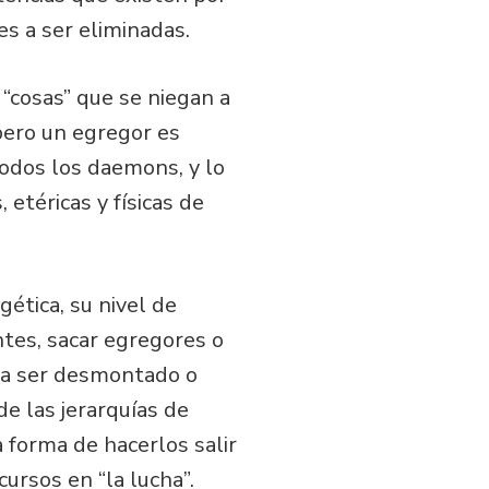
s a ser eliminadas.
 “cosas” que se niegan a
pero un egregor es
todos los daemons, y lo
téricas y físicas de
gética, su nivel de
ntes, sacar egregores o
o a ser desmontado o
de las jerarquías de
a forma de hacerlos salir
ursos en “la lucha”.