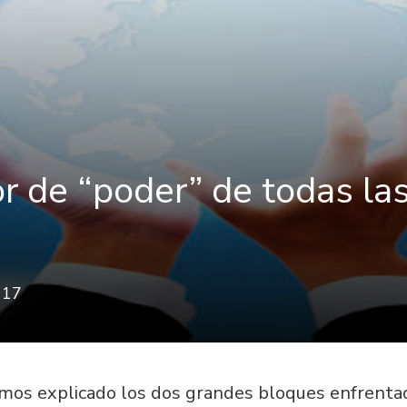
r de “poder” de todas las
17
os explicado los dos grandes bloques enfrentad