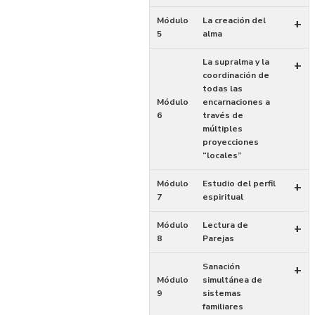
Módulo
La creación del
+
5
alma
La supralma y la
+
coordinación de
todas las
Módulo
encarnaciones a
6
través de
múltiples
proyecciones
“locales”
Módulo
Estudio del perfil
+
7
espiritual
Módulo
Lectura de
+
8
Parejas
Sanación
+
Módulo
simultánea de
9
sistemas
familiares