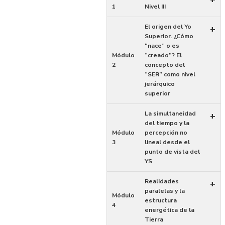
1
Nivel III
El origen del Yo
+
Superior. ¿Cómo
“nace” o es
Módulo
“creado”? El
2
concepto del
“SER” como nivel
jerárquico
superior
La simultaneidad
+
del tiempo y la
Módulo
percepción no
3
lineal desde el
punto de vista del
YS
Realidades
+
paralelas y la
Módulo
estructura
4
energética de la
Tierra