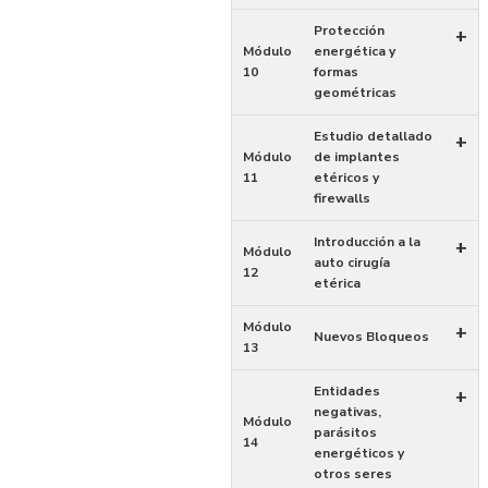
Protección
+
Módulo
energética y
10
formas
geométricas
Estudio detallado
+
Módulo
de implantes
11
etéricos y
firewalls
Introducción a la
+
Módulo
auto cirugía
12
etérica
Módulo
+
Nuevos Bloqueos
13
Entidades
+
negativas,
Módulo
parásitos
14
energéticos y
otros seres