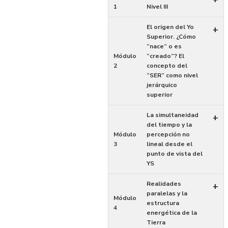
1
Nivel III
El origen del Yo
+
Superior. ¿Cómo
“nace” o es
Módulo
“creado”? El
2
concepto del
“SER” como nivel
jerárquico
superior
La simultaneidad
+
del tiempo y la
Módulo
percepción no
3
lineal desde el
punto de vista del
YS
Realidades
+
paralelas y la
Módulo
estructura
4
energética de la
Tierra