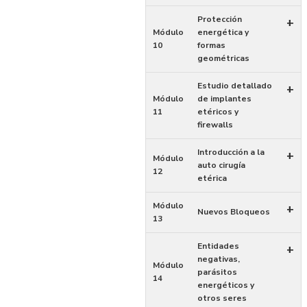
Protección
+
Módulo
energética y
10
formas
geométricas
Estudio detallado
+
Módulo
de implantes
11
etéricos y
firewalls
Introducción a la
+
Módulo
auto cirugía
12
etérica
Módulo
+
Nuevos Bloqueos
13
Entidades
+
negativas,
Módulo
parásitos
14
energéticos y
otros seres