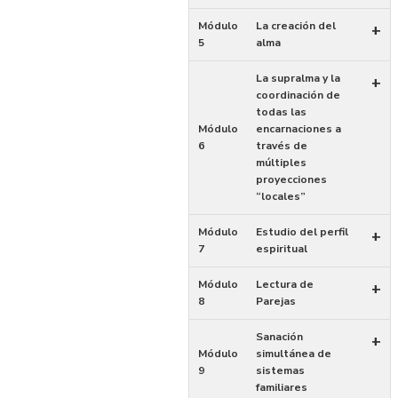
Módulo
La creación del
+
5
alma
La supralma y la
+
coordinación de
todas las
Módulo
encarnaciones a
6
través de
múltiples
proyecciones
“locales”
Módulo
Estudio del perfil
+
7
espiritual
Módulo
Lectura de
+
8
Parejas
Sanación
+
Módulo
simultánea de
9
sistemas
familiares