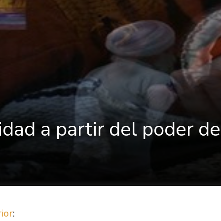
dad a partir del poder de
7
ior
: