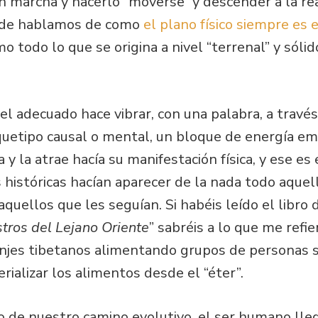
en marcha y hacerlo “moverse” y descender a la re
onde hablamos de como
el plano físico siempre es 
o todo lo que se origina a nivel “terrenal” y sóli
el adecuado hace vibrar, con una palabra, a través
quetipo causal o mental, un bloque de energía em
 y la atrae hacía su manifestación física, y ese es
s históricas hacían aparecer de la nada todo aquel
quellos que les seguían. Si habéis leído el libro 
tros del Lejano Oriente
” sabréis a lo que me ref
jes tibetanos alimentando grupos de personas s
ializar los alimentos desde el “éter”.
de nuestro camino evolutivo, el ser humano llegu