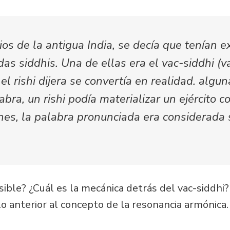
bios de la antigua India, se decía que tenían e
adas
siddhis
. Una de ellas era el
vac-siddhi
(va
 el
rishi
dijera se convertía en realidad. algun
labra, un
rishi
podía materializar un ejército c
ones, la palabra pronunciada era considerada
ible? ¿Cuál es la mecánica detrás del vac-siddhi?
lo anterior al concepto de la resonancia armónica.