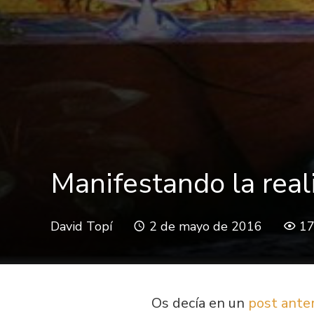
Manifestando la reali
David Topí
2 de mayo de 2016
1
Os decía en un
post anter