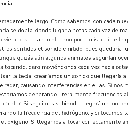
encia
remadamente largo. Como sabemos, con cada nuev
uencia se dobla, dando lugar a notas cada vez de ma
uviéramos tocando el piano poco más allá de la q
tros sentidos el sonido emitido, pues quedaría fu
aunque quizás aún algunos animales seguirían oy
s tocando, pero moviéndonos cada vez hacía octav
sar la tecla, crearíamos un sonido que llegaría a
 de radar, causando interferencias en ellas. Si no
 estaríamos generando literalmente frecuencias a
rar calor. Si seguimos subiendo, llegará un momen
ando la frecuencia del hidrógeno, y si tocamos l
del oxígeno. Si llegamos a tocar correctamente a