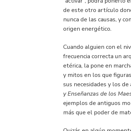
“activar”, podrá ponerlo 
de este otro artículo d
nunca de las causas, y com
origen energético.
Cuando alguien con el niv
frecuencia correcta un ar
etérica, la pone en marcha
y mitos en los que figura
sus necesidades y los de a
y Enseñanzas de los Maes
ejemplos de antiguos mon
más que el poder de mater
Quizás en algún momento 