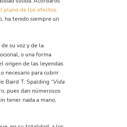
alidad sólida. Acordaros
el plano de los efectos,
do, ha tenido siempre un
 de su voz y de la
ocional, o una forma
 el origen de las leyendas
lo necesario para cubrir
de Baird T. Spalding “
Vida
iero, pues dan númerosos
in tener nada a mano,
e, en su totalidad, a los