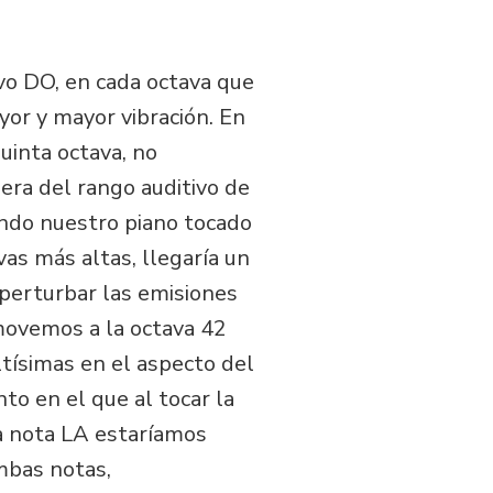
o DO, en cada octava que
yor y mayor vibración. En
uinta octava, no
era del rango auditivo de
endo nuestro piano tocado
as más altas, llegaría un
 perturbar las emisiones
s movemos a la octava 42
ltísimas en el aspecto del
to en el que al tocar la
a nota LA estaríamos
mbas notas,