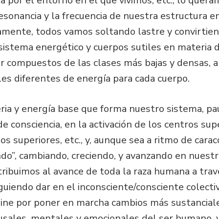
da por el entorno en el que vivimos, etc., lo quer
onancia y la frecuencia de nuestra estructura en
amente, todos vamos soltando lastre y convirtien
sistema energético y cuerpos sutiles en materia
r compuestos de las clases más bajas y densas, a 
eles diferentes de energía para cada cuerpo.
ria y energía base que forma nuestro sistema, p
 consciencia, en la activación de los centros supe
pos superiores, etc., y, aunque sea a ritmo de cara
o”, cambiando, creciendo, y avanzando en nuestro
ribuimos al avance de toda la raza humana a tra
uiendo dar en el inconsciente/consciente colectiv
mine por poner en marcha cambios más sustanciale
ausales, mentales y emocionales del ser humano,