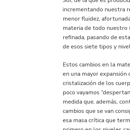
Sol, de la que es produci
incrementando nuestra res
menor fluidez, afortunad
materia de todo nuestro 
refinada, pasando de esta
de esos siete tipos y niv
Estos cambios en la mate
en una mayor expansión de
cristalización de los cuer
poco vayamos “despertand
medida que, además, cont
cambios que se van consig
esa masa crítica que ter
primero en los niveles c