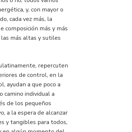
amos o no, todos vamos
ergética, y, con mayor o
do, cada vez más, la
 de composición más y más
las más altas y sutiles
aulatinamente, repercuten
riores de control, en la
col, ayudan a que poco a
 camino individual a
vés de los pequeños
o, a la espera de alcanzar
s y tangibles para todos,
 y en algún momento del