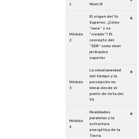
1
Nivel III
El origen del Yo
+
Superior. ¿Cómo
“nace” o es
Módulo
“creado”? El
2
concepto del
“SER” como nivel
jerárquico
superior
La simultaneidad
+
del tiempo y la
Módulo
percepción no
3
lineal desde el
punto de vista del
YS
Realidades
+
paralelas y la
Módulo
estructura
4
energética de la
Tierra