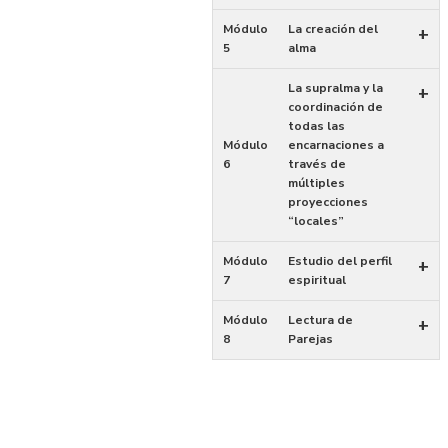
Módulo
La creación del
+
5
alma
La supralma y la
+
coordinación de
todas las
Módulo
encarnaciones a
6
través de
múltiples
proyecciones
“locales”
Módulo
Estudio del perfil
+
7
espiritual
Módulo
Lectura de
+
8
Parejas