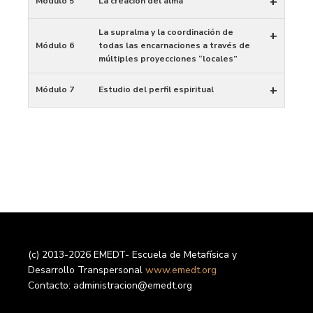
+
Módulo 5
La creación del alma
La supralma y la coordinación de
+
Módulo 6
todas las encarnaciones a través de
múltiples proyecciones “locales”
+
Módulo 7
Estudio del perfil espiritual
(c) 2013-2026 EMEDT- Escuela de Metafísica y
Desarrollo Transpersonal
www.emedt.org
Contacto: administracion@emedt.org