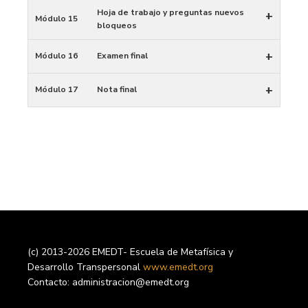
Hoja de trabajo y preguntas nuevos
+
Módulo 15
bloqueos
+
Módulo 16
Examen final
+
Módulo 17
Nota final
(c) 2013-2026 EMEDT- Escuela de Metafísica y
Desarrollo Transpersonal
www.emedt.org
Contacto: administracion@emedt.org