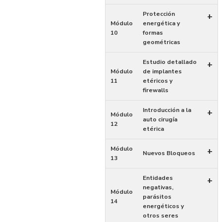
Protección
+
Módulo
energética y
10
formas
geométricas
Estudio detallado
+
Módulo
de implantes
11
etéricos y
firewalls
Introducción a la
+
Módulo
auto cirugía
12
etérica
Módulo
+
Nuevos Bloqueos
13
Entidades
+
negativas,
Módulo
parásitos
14
energéticos y
otros seres