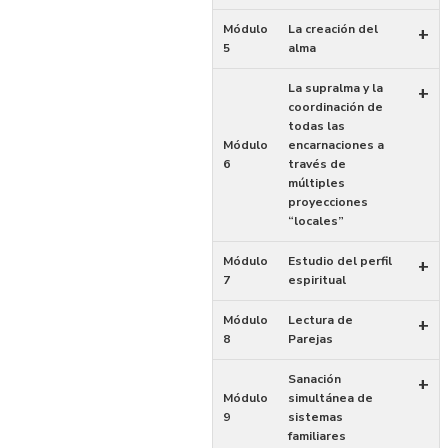
Módulo
La creación del
+
5
alma
La supralma y la
+
coordinación de
todas las
Módulo
encarnaciones a
6
través de
múltiples
proyecciones
“locales”
Módulo
Estudio del perfil
+
7
espiritual
Módulo
Lectura de
+
8
Parejas
Sanación
+
Módulo
simultánea de
9
sistemas
familiares