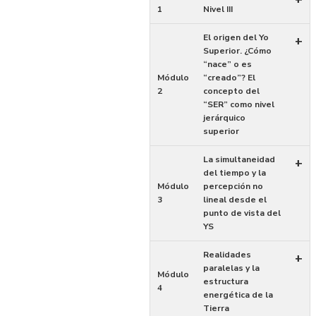
1
Nivel III
El origen del Yo
+
Superior. ¿Cómo
“nace” o es
Módulo
“creado”? El
2
concepto del
“SER” como nivel
jerárquico
superior
La simultaneidad
+
del tiempo y la
Módulo
percepción no
3
lineal desde el
punto de vista del
YS
Realidades
+
paralelas y la
Módulo
estructura
4
energética de la
Tierra