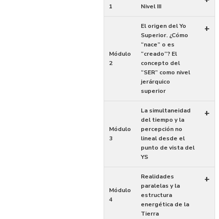
1
Nivel III
El origen del Yo
+
Superior. ¿Cómo
“nace” o es
Módulo
“creado”? El
2
concepto del
“SER” como nivel
jerárquico
superior
La simultaneidad
+
del tiempo y la
Módulo
percepción no
3
lineal desde el
punto de vista del
YS
Realidades
+
paralelas y la
Módulo
estructura
4
energética de la
Tierra