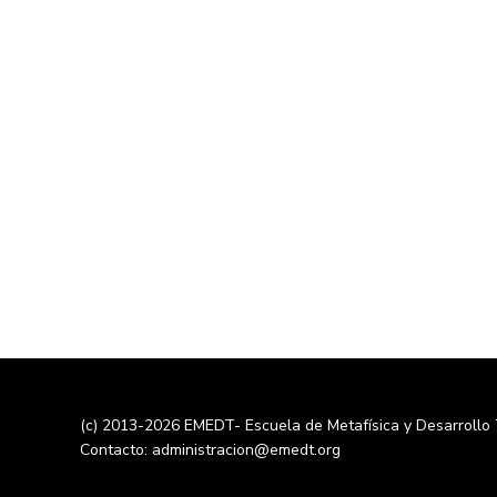
(c) 2013-2026 EMEDT- Escuela de Metafísica y Desarrollo
Contacto: administracion@emedt.org