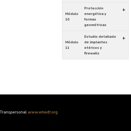
Protección
+
Módulo
energética y
10
formas
geométricas
Estudio detallado
+
Módulo
de implantes
11
etéricos y
firewalls
 Transpersonal
www.emedt.org