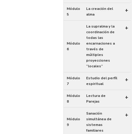
Módulo
La creación del
+
5
alma
La supralma y la
+
coordinación de
todas las
Módulo
encarnaciones a
6
través de
múltiples
proyecciones
“locales”
Módulo
Estudio del perfil
+
7
espiritual
Módulo
Lectura de
+
8
Parejas
Sanación
+
Módulo
simultánea de
9
sistemas
familiares