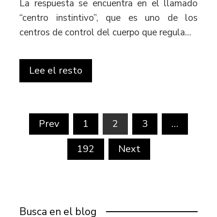
La respuesta se encuentra en el llamado
“centro instintivo”, que es uno de los
centros de control del cuerpo que regula…
Lee el resto
Paginación
Prev
1
2
3
…
de
192
Next
entradas
Busca en el blog