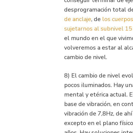
conseguir terminar de eje
desprogramación total de
de anclaje
, de
los cuerpos
sujetarnos al subnivel 15
el mundo en el que vivimo
volveremos a estar al al
cambio de nivel.
8) El cambio de nivel evol
pocos iluminados. Hay un
mental y etérica actual. 
base de vibración, en con
vibración de 7,8Hz, de ah
excepto en el plano físic
años. Hay soluciones int