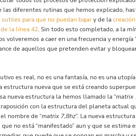
cutar todos los procesos de protección explicado
 las diferentes rutinas que hemos explicado, has
 sutiles para que no puedan bajar
y de la
creació
 de la línea 42
. Sin todo esto completado, a la mí
s volveremos a caer en una frecuencia y energía 
cance de aquellos que pretenden evitar y bloquear
utivo es real, no es una fantasía, no es una utopí
a estructura nueva que se está creando superpuest
Esa nueva estructura la hemos llamado la “
matrix
traposición con la estructura del planeta actual 
í el nombre de “
matrix 7,8hz
”. La nueva estructura
o que no está “manifestado” aun y que se estima e
ermedias que puede que se pongan en marcha y se