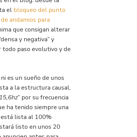
s en el blog: desde la
ta el
bloqueo del punto
n de andamios para
nima que consigan alterar
“densa y negativa” y
 todo paso evolutivo y de
a ni es un sueño de unos
a a la estructura causal,
 15,6hz
” por su frecuencia
que ha tenido siempre una
 está lista al 100%
stará listo en unos 20
 anuncien antes para