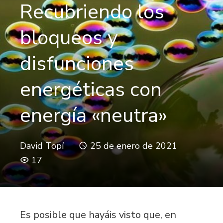
Recubriendo los
bloqueos y
disfunciones
energéticas con
energía «neutra»
David Topí
25 de enero de 2021
17
Es posible que hayáis visto que, en