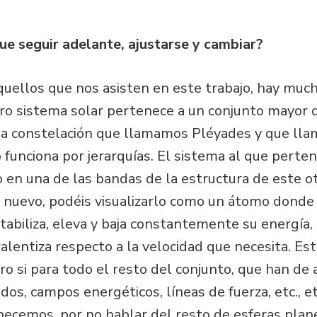
que seguir adelante, ajustarse y cambiar?
uellos que nos asisten en este trabajo, hay muc
ro sistema solar pertenece a un conjunto mayor q
e la constelación que llamamos Pléyades y que ll
do funciona por jerarquías. El sistema al que perte
 en una de las bandas de la estructura de este o
 nuevo, podéis visualizarlo como un átomo donde
tabiliza, eleva y baja constantemente su energía,
ralentiza respecto a la velocidad que necesita. Es
ro si para todo el resto del conjunto, que han de 
s, campos energéticos, líneas de fuerza, etc., e
necemos, por no hablar del resto de esferas plan