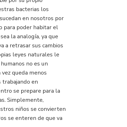
ie por su propio
stras bacterias los
sucedan en nosotros por
o para poder habitar el
sea la analogía, ya que
va a retrasar sus cambios
opias leyes naturales le
s humanos no es un
da vez queda menos
s trabajando en
entro se prepare para la
ias. Simplemente,
stros niños se convierten
os se enteren de que va