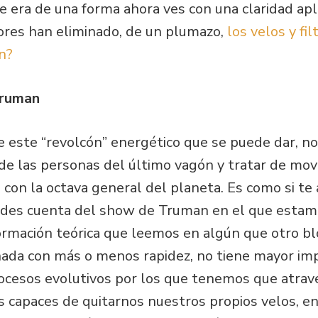
e era de una forma ahora ves con una claridad apl
ores han eliminado, de un plumazo,
los velos y fi
n?
Truman
e este “revolcón” energético que se puede dar, no
 de las personas del último vagón y tratar de mo
con la octava general del planeta. Es como si te 
e des cuenta del show de Truman en el que esta
rmación teórica que leemos en algún que otro b
inada con más o menos rapidez, no tiene mayor imp
ocesos evolutivos por los que tenemos que atraves
 capaces de quitarnos nuestros propios velos, e