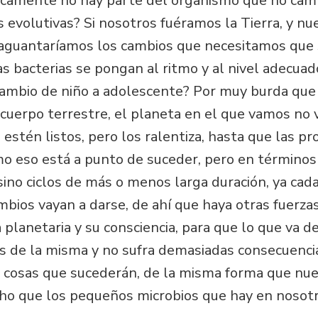
icamente no hay parte del organismo que no camb
 evolutivas? Si nosotros fuéramos la Tierra, y nue
aguantaríamos los cambios que necesitamos que 
as bacterias se pongan al ritmo y al nivel adecuad
cambio de niño a adolescente? Por muy burda que 
cuerpo terrestre, el planeta en el que vamos no 
estén listos, pero los ralentiza, hasta que las pr
o eso está a punto de suceder, pero en término
 sino ciclos de más o menos larga duración, ya ca
bios vayan a darse, de ahí que haya otras fuerza
 planetaria y su consciencia, para que lo que va d
tes de la misma y no sufra demasiadas consecuenc
n cosas que sucederán, de la misma forma que nue
ho que los pequeños microbios que hay en nosotr