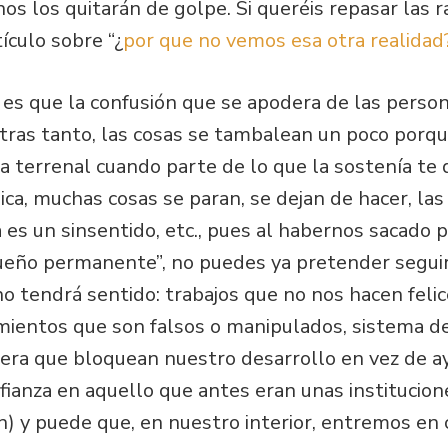
os los quitarán de golpe. Si queréis repasar las 
tículo sobre “¿
por que no vemos esa otra realidad?
 es que la confusión que se apodera de las person
entras tanto, las cosas se tambalean un poco porq
da terrenal cuando parte de lo que la sostenía te 
ica, muchas cosas se paran, se dejan de hacer, las
es un sinsentido, etc., pues al habernos sacado p
eño permanente”, no puedes ya pretender seguir 
 tendrá sentido: trabajos que no nos hacen felic
ientos que son falsos o manipulados, sistema de g
ciera que bloquean nuestro desarrollo en vez de 
nfianza en aquello que antes eran unas institucio
n) y puede que, en nuestro interior, entremos en 