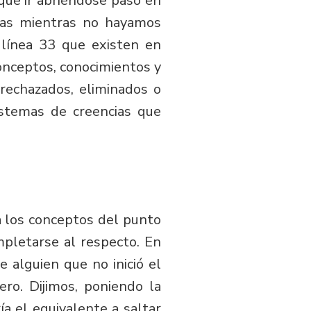
que ir abriéndose paso en
eas mientras no hayamos
línea 33 que existen en
onceptos, conocimientos y
rechazados, eliminados o
stemas de creencias que
a los conceptos del punto
mpletarse al respecto. En
 alguien que no inició el
ro. Dijimos, poniendo la
a el equivalente a saltar