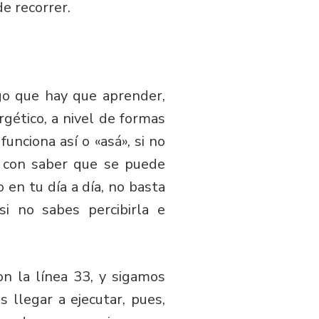
e recorrer.
lgo que hay que aprender,
gético, a nivel de formas
unciona así o «asá», si no
a con saber que se puede
o en tu día a día, no basta
i no sabes percibirla e
n la línea 33, y sigamos
 llegar a ejecutar, pues,