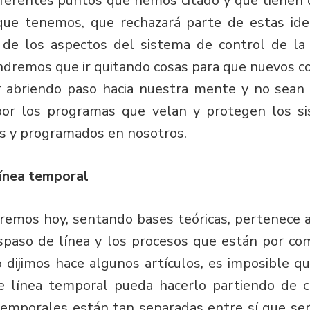
iferentes puntos que hemos citado y que tienen 
 que tenemos, que rechazará parte de estas id
de los aspectos del sistema de control de la 
endremos que ir quitando cosas para que nuevos c
r abriendo paso hacia nuestra mente y no sean 
por los programas que velan y protegen los si
 y programados en nosotros.
línea temporal
remos hoy, sentando bases teóricas, pertenece 
aspaso de línea y los procesos que están por co
ijimos hace algunos artículos, es imposible que
 línea temporal pueda hacerlo partiendo de ce
 temporales están tan separadas entre sí que serí