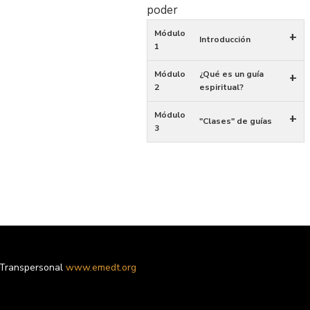
poder
Módulo
+
Introducción
1
Módulo
¿Qué es un guía
+
2
espiritual?
Módulo
+
"Clases" de guías
3
 Transpersonal
www.emedt.org