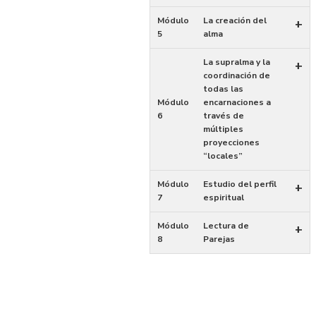
Módulo
La creación del
+
5
alma
La supralma y la
+
coordinación de
todas las
Módulo
encarnaciones a
6
través de
múltiples
proyecciones
“locales”
Módulo
Estudio del perfil
+
7
espiritual
Módulo
Lectura de
+
8
Parejas