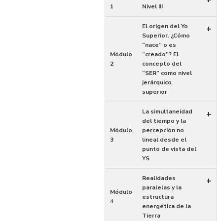
1
Nivel III
El origen del Yo
+
Superior. ¿Cómo
“nace” o es
Módulo
“creado”? El
2
concepto del
“SER” como nivel
jerárquico
superior
La simultaneidad
+
del tiempo y la
Módulo
percepción no
3
lineal desde el
punto de vista del
YS
Realidades
+
paralelas y la
Módulo
estructura
4
energética de la
Tierra