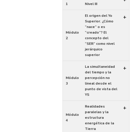
1
Nivel III
El origen del Yo
+
Superior. ¿Cómo
“nace” o es
Módulo
“creado”? El
2
concepto del
“SER” como nivel
jerárquico
superior
La simultaneidad
+
del tiempo y la
Módulo
percepción no
3
lineal desde el
punto de vista del
YS
Realidades
+
paralelas y la
Módulo
estructura
4
energética de la
Tierra