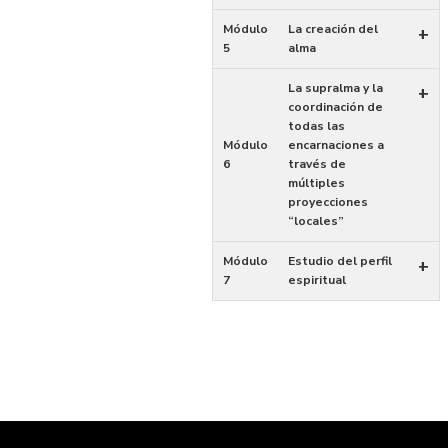
Módulo
La creación del
+
5
alma
La supralma y la
+
coordinación de
todas las
Módulo
encarnaciones a
6
través de
múltiples
proyecciones
“locales”
Módulo
Estudio del perfil
+
7
espiritual