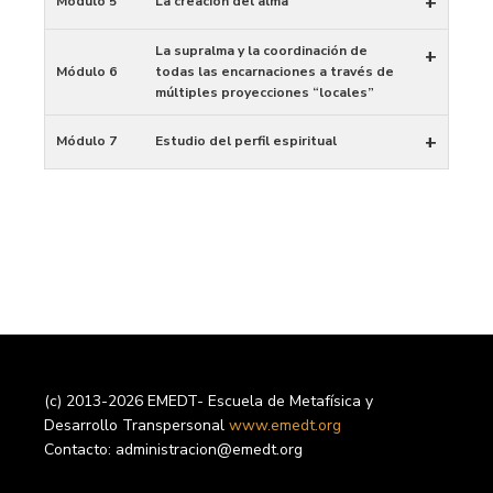
+
Módulo 5
La creación del alma
La supralma y la coordinación de
+
Módulo 6
todas las encarnaciones a través de
múltiples proyecciones “locales”
+
Módulo 7
Estudio del perfil espiritual
(c) 2013-2026 EMEDT- Escuela de Metafísica y
Desarrollo Transpersonal
www.emedt.org
Contacto: administracion@emedt.org