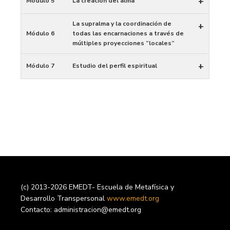
+
Módulo 5
La creación del alma
La supralma y la coordinación de
+
Módulo 6
todas las encarnaciones a través de
múltiples proyecciones “locales”
+
Módulo 7
Estudio del perfil espiritual
(c) 2013-2026 EMEDT- Escuela de Metafísica y
Desarrollo Transpersonal
www.emedt.org
Contacto: administracion@emedt.org