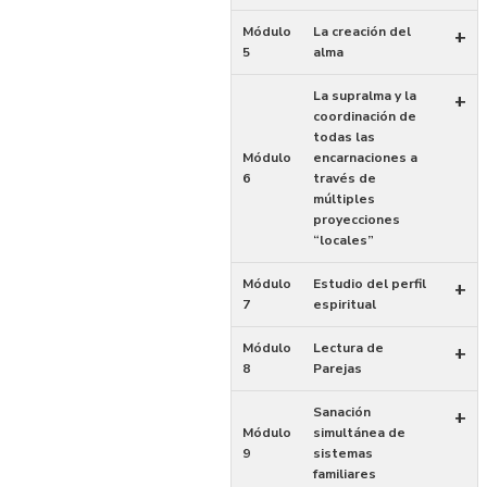
Módulo
La creación del
+
5
alma
La supralma y la
+
coordinación de
todas las
Módulo
encarnaciones a
6
través de
múltiples
proyecciones
“locales”
Módulo
Estudio del perfil
+
7
espiritual
Módulo
Lectura de
+
8
Parejas
Sanación
+
Módulo
simultánea de
9
sistemas
familiares