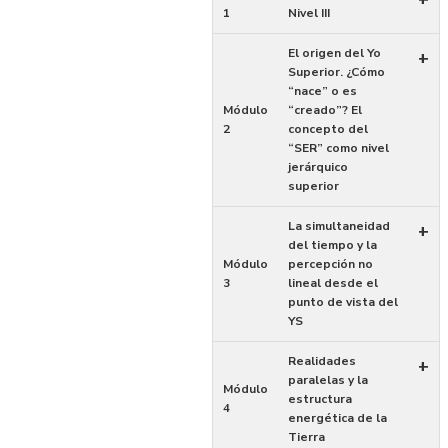
1
Nivel III
El origen del Yo
+
Superior. ¿Cómo
“nace” o es
Módulo
“creado”? El
2
concepto del
“SER” como nivel
jerárquico
superior
La simultaneidad
+
del tiempo y la
Módulo
percepción no
3
lineal desde el
punto de vista del
YS
Realidades
+
paralelas y la
Módulo
estructura
4
energética de la
Tierra