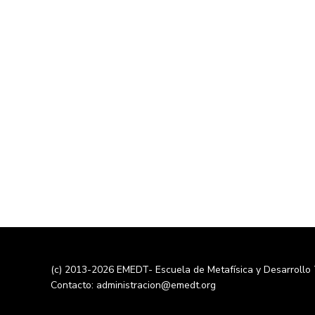
(c) 2013-2026 EMEDT- Escuela de Metafísica y Desarrollo
Contacto: administracion@emedt.org