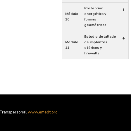
Protección
+
Módulo
energética y
10
formas
geométricas
Estudio detallado
+
Módulo
de implantes
11
etéricos y
firewalls
 Transpersonal
www.emedt.org