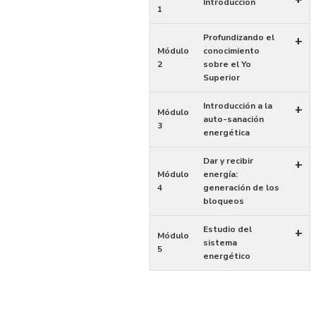
Introducción
1
Profundizando el
+
Módulo
conocimiento
2
sobre el Yo
Superior
Introducción a la
+
Módulo
auto-sanación
3
energética
Dar y recibir
+
Módulo
energía:
4
generación de los
bloqueos
Estudio del
+
Módulo
sistema
5
energético