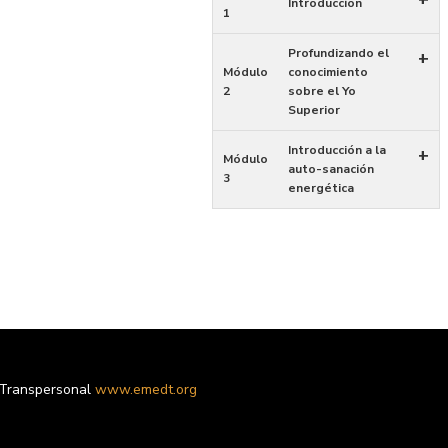
Introducción
1
Profundizando el
+
Módulo
conocimiento
2
sobre el Yo
Superior
Introducción a la
+
Módulo
auto-sanación
3
energética
 Transpersonal
www.emedt.org