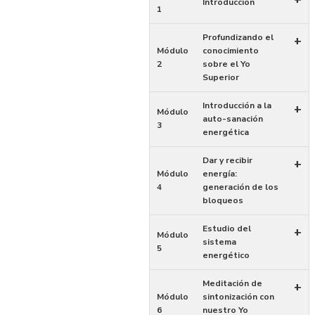
Introducción
1
Profundizando el
+
Módulo
conocimiento
2
sobre el Yo
Superior
Introducción a la
+
Módulo
auto-sanación
3
energética
Dar y recibir
+
Módulo
energía:
4
generación de los
bloqueos
Estudio del
+
Módulo
sistema
5
energético
Meditación de
+
Módulo
sintonización con
6
nuestro Yo