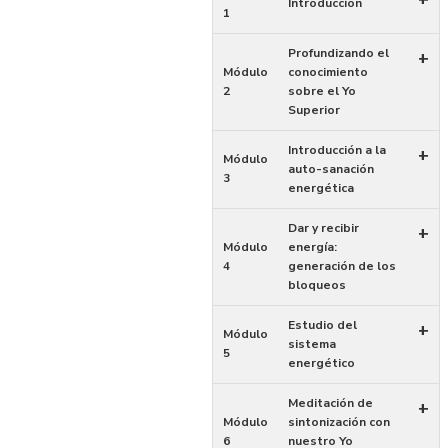
Introducción
1
Profundizando el
+
Módulo
conocimiento
2
sobre el Yo
Superior
Introducción a la
+
Módulo
auto-sanación
3
energética
Dar y recibir
+
Módulo
energía:
4
generación de los
bloqueos
Estudio del
+
Módulo
sistema
5
energético
Meditación de
+
Módulo
sintonización con
6
nuestro Yo