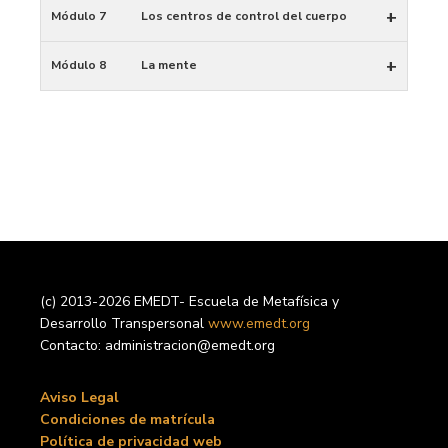
+
Módulo 7
Los centros de control del cuerpo
+
Módulo 8
La mente
(c) 2013-2026 EMEDT- Escuela de Metafísica y
Desarrollo Transpersonal
www.emedt.org
Contacto: administracion@emedt.org
Aviso Legal
Condiciones de matrícula
Política de privacidad web