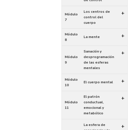
de control
Los centros de
+
Módulo
control del
7
cuerpo
Módulo
+
La mente
8
Sanación y
+
Módulo
desprogramación
9
de las esferas
mentales
Módulo
+
El cuerpo mental
10
El patrón
+
Módulo
conductual,
11
emocional y
metabólico
La esfera de
+