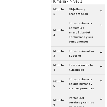
Humana - Nivel 1
Módulo
Objetivos y
+
1
presentación
Introducción a la
+
estructura
Módulo
energética del
2
ser humano y sus
componentes
Módulo
Introducción al Yo
+
3
Superior
Módulo
La creación de la
+
4
humanidad
Introducción a la
+
Módulo
psique humana y
5
sus componentes
Partes del
+
Módulo
cerebro y centros
6