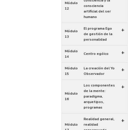
consciencia y la
Módulo
consciencia
12
artificial del ser
humano
El programa Ego
+
Módulo
de gestión de la
13
personalidad
Módulo
+
Centro egóico
14
Módulo
La creación del Yo
+
15
Observador
Los componentes
+
de la mente:
Módulo
paradigma,
16
arquetipos,
programas
Realidad general,
+
Módulo
realidad