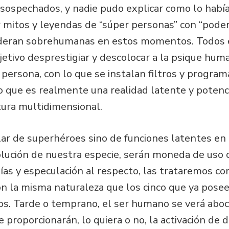
nsospechados, y nadie pudo explicar como lo habí
mitos y leyendas de “súper personas” con “podere
ideran sobrehumanas en estos momentos. Todos 
etivo desprestigiar y descolocar a la psique huma
a persona, con lo que se instalan filtros y progra
o que es realmente una realidad latente y potenci
tura multidimensional.
ar de superhéroes sino de funciones latentes en 
ución de nuestra especie, serán moneda de uso c
sías y especulación al respecto, las trataremos c
n la misma naturaleza que los cinco que ya pose
s. Tarde o temprano, el ser humano se verá aboc
e proporcionarán, lo quiera o no, la activación de 